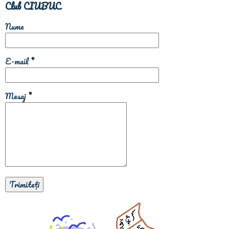
Club CIUBUC
Nume
E-mail
*
Mesaj
*