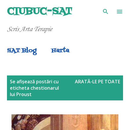
Treceți la conținutul principal
CIUBUC-SAT
Scris Arta Terapie
SAT Blog
Harta
P
Se afișează postări cu
ARATĂ-LE PE TOATE
eticheta
chestionarul
o
lui Proust
s
t
ă