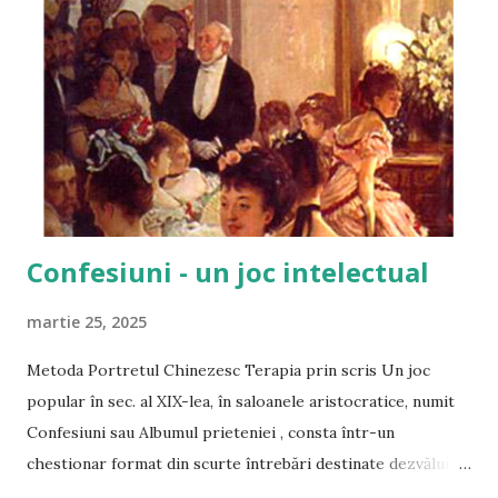
r
i
Confesiuni - un joc intelectual
martie 25, 2025
Metoda Portretul Chinezesc Terapia prin scris Un joc
popular în sec. al XIX-lea, în saloanele aristocratice, numit
Confesiuni sau Albumul prieteniei , consta într-un
chestionar format din scurte întrebări destinate dezvăluirii
trăsăturilor de personalitate, valorilor și pasiunilor. Marcel