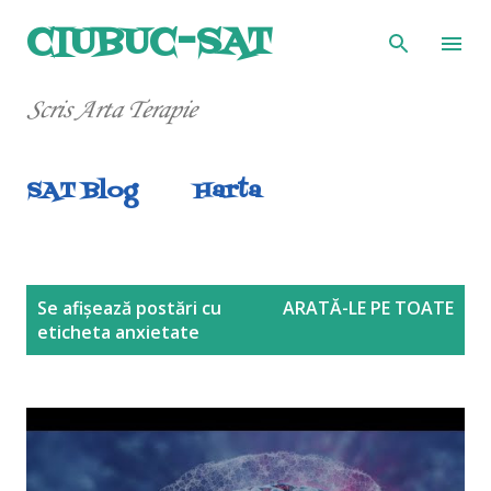
Treceți la conținutul principal
CIUBUC-SAT
Scris Arta Terapie
SAT Blog
Harta
P
Se afișează postări cu
ARATĂ-LE PE TOATE
eticheta
anxietate
o
s
t
ă