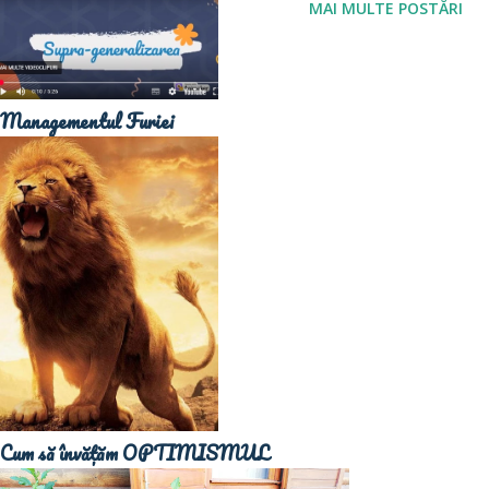
MAI MULTE POSTĂRI
Semnele stresului cronic pot apărea la nivel fizic şi
psihologic: Fizic Tensiune şi înţepături musculare Dureri de
cap Schimbări în apetit Greaţă Aboseală neobişnuită
Managementul Furiei
Insomnii Imunitate scăzută Psihologic Iritabilitate
persistentă Sentimente de îngrijorare şi suprasolicitare
Nervozitate Dificultăţi ale memoriei Amânarea treburilor
Probleme de concentrare Bucuria nu mai vine ca altădată
Cum scăpăm de stres? Dacă stresul este un răspuns natural
al corpului la situaţii provocatoare sau ameninţătoare, în
care ne ajută să ne adaptăm şi s...
Cum să învățăm OPTIMISMUL