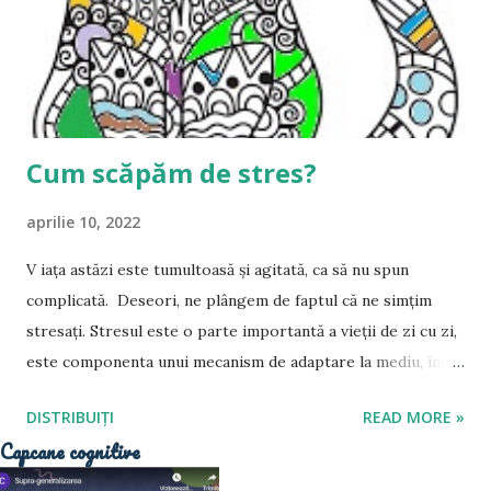
în capcana catastrofizării sau a blocării acţiunilor de
îmbunătăţire a situaţiei. Simptomele anxietăţii se asociază
în foarte multe cazuri cu cele ale fobiilor şi ale depresiei. P...
Cum scăpăm de stres?
aprilie 10, 2022
V iaţa astăzi este tumultoasă şi agitată, ca să nu spun
complicată. Deseori, ne plângem de faptul că ne simţim
stresaţi. Stresul este o parte importantă a vieţii de zi cu zi,
este componenta unui mecanism de adaptare la mediu, însă,
atunci când trecem printr-o schimbare majoră, când ne
DISTRIBUIȚI
READ MORE »
confruntăm cu probleme dificile sau pur şi simplu avem
Capcane cognitive
prea multe de rezolvat, apare stresul excesiv care ne
afectează starea de bine, sănătatea fizică şi psihică.