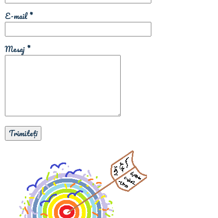
E-mail
*
Mesaj
*