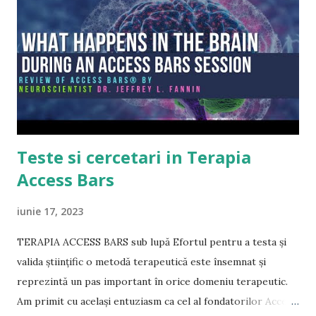
r
i
Teste si cercetari in Terapia
Access Bars
iunie 17, 2023
TERAPIA ACCESS BARS sub lupă Efortul pentru a testa şi
valida ştiinţific o metodă terapeutică este însemnat şi
reprezintă un pas important în orice domeniu terapeutic.
Am primit cu acelaşi entuziasm ca cel al fondatorilor Access