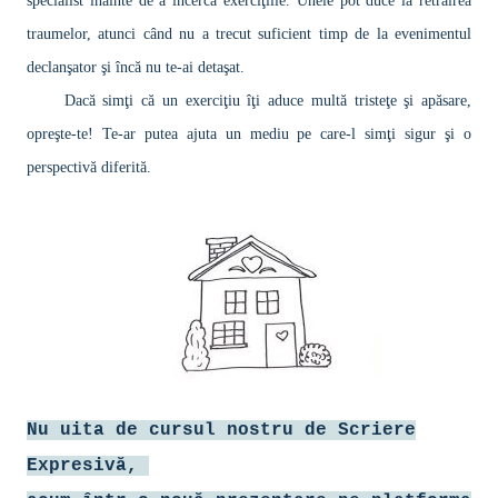
specialist înainte de a încerca exerciţiile. Unele pot duce la retrăirea
traumelor, atunci când nu a trecut suficient timp de la evenimentul
declanşator şi încă nu te-ai detaşat.
Dacă simţi că un exerciţiu îţi aduce multă tristeţe şi apăsare,
opreşte-te! Te-ar putea ajuta un mediu pe care-l simţi sigur şi o
perspectivă diferită.
Nu uita de cursul nostru de Scriere
Expresivă,