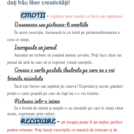
daţi frâu liber creativităţii!
EMOTII
–
reglarea unor emoţii ca furia sau supărarea.
Deseneaza sau picteaza-ti emotiile
În acest exerciţiu, focusează-te cu totul pe pictarea/desenarea a
ceea ce simţi.
Incropeste un jurnal
Jurnalul nu trebuie să conţină numai cuvinte. Poţi face chiar un
jurnal de artă în care să-şi exprimi vizual emoţiile.
Creaza o carte postala ilustrata pe care nu o vei
trimite niciodata
Încă eşti furios sau supărat pe cineva? Exprimă-ţi aceste gânduri
printr-o carte poştală pe care de fapt nu i-o vei trimite.
Picteaza intr-o inima
Ia o formă de inimă şi umple-o cu emoţiile pe care le simţi chiar
acum, exprimate prin culori.
RELAXARE
–
art-terapia poate fi un mijloc perfect
pentru relaxare. Poţi însoţi exerciţiile cu muzică de relaxare şi de