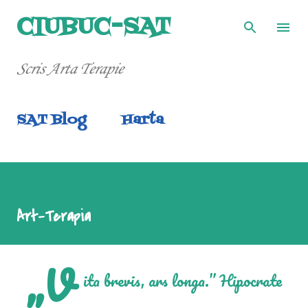
Treceți la conținutul principal
CIUBUC-SAT
Scris Arta Terapie
SAT Blog
Harta
Art-Terapia
„V
ita brevis, ars longa.” Hipocrate