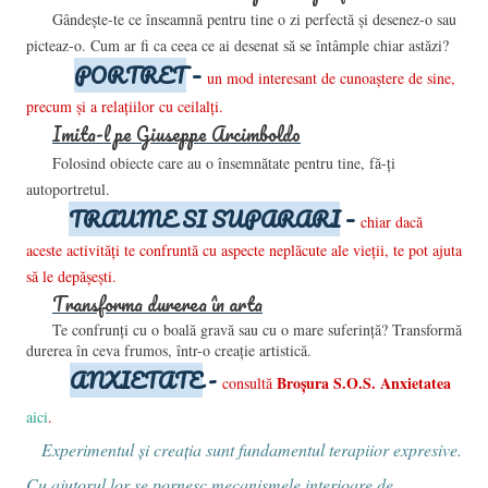
Gândeşte-te ce înseamnă pentru tine o zi perfectă şi desenez-o sau
picteaz-o. Cum ar fi ca ceea ce ai desenat să se întâmple chiar astăzi?
PORTRET
–
un mod interesant de cunoaştere de sine,
precum şi a relaţiilor cu ceilalţi.
Imita-l pe Giuseppe Arcimboldo
Folosind obiecte care au o însemnătate pentru tine, fă-ţi
autoportretul.
TRAUME SI SUPARARI
–
c
hiar dacă
aceste activităţi te confruntă cu aspecte neplăcute ale vieţii, te pot ajuta
să le depăşeşti.
Transforma durerea în arta
Te confrunţi cu o boală gravă sau cu o mare suferinţă? Transformă
durerea în ceva frumos, într-o creaţie artistică.
ANXIETATE
-
Broşura S.O.S. Anxietatea
consultă
aici
.
Experimentul şi creaţia sunt fundamentul terapiior expresive.
Cu ajutorul lor se pornesc mecanismele interioare de