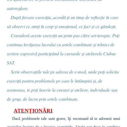
autoreglare.
După fiecare exerciţiu, acordă-ţi un timp de reflecţie în care
să observi ce simţi în corp şi emoţional, ce faci şi ce gândeşti.
Consideră aceste exerciţii un prim pas către art-terapie. Poţi
continua învăţarea lucrului cu artele combinate şi tehnici de
scriere expresivă participând la cursurile şi atelierele Ciubuc
SAT.
Scrie observaţiile tale pe adresa de e-mail, unde poţi solicita
exerciţii pentru problemele pe care le întâmpini şi, de
asemenea, te poţi înscrie la cursuri şi ateliere, individuale sau
de grup, de lucru prin artele combinate.
ATENŢIONĂRI
Dacă problemele tale sunt grave, îţi recomand să te adresezi unui