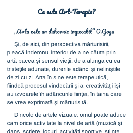
Ce este Art-Terapia?
„Arta este un duhovnic impecabil” O.Goga
Şi, de aici, din perspectiva mărturisirii,
pleacă îndemnul interior de a ne căuta prin
artă pacea şi sensul vieţii, de a alunga cu ea
tristeţile adunate, durerile adânci şi neliniştile
de zi cu zi. Arta în sine este terapeutică,
fiindcă procesul vindecării şi al creativităţii îşi
au izvoarele în adâncurile fiinţei, în taina care
se vrea exprimată şi mărturisită.
Dincolo de artele vizuale, omul poate aduce
cam orice activitate la nivel de artă (muzică şi
dans, scriere, jocuri, activități sportive, științe