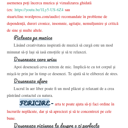
asemenea poţi încerca muzica şi vizualizarea ghidată
(ex:
https://youtu.be/1Ly5-US-6Z4
sau
stuartcline.wordpress.com/audio) recomandate în probleme de
dependenţă, dureri cronice, insomnie, agitaţie, nemulţumire şi critică
de sine şi multe altele.
Picteaza pe muzica
Lăsând creativitatea inspirată de muzică să curgă este un mod
minunat să-ţi laşi să iasă emoţiile şi să te relaxezi.
Deseneaza ceva urias
Apoi desenează ceva extrem de mic. Implică-te cu tot corpul şi
mişcă-te prin jur în timp ce desenezi. Te ajută să te eliberezi de stres.
Deseneaza afara
Lucrul în aer liber poate fi un mod plăcut şi relaxant de a crea
păstrând contactul cu natura.
FERICIRE
–
arta te poate ajuta să-ţi faci ordine în
lucrurile neplăcute, dar şi să apreciezi şi să te concentrezi pe cele
bune.
Deseneaza viziunea ta despre o zi perfecta