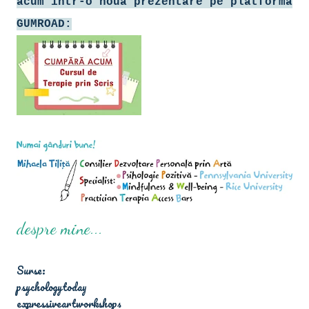
acum într-o nouă prezentare pe platforma
GUMROAD:
despre mine...
Surse:
psychologytoday
expressiveartworkshops