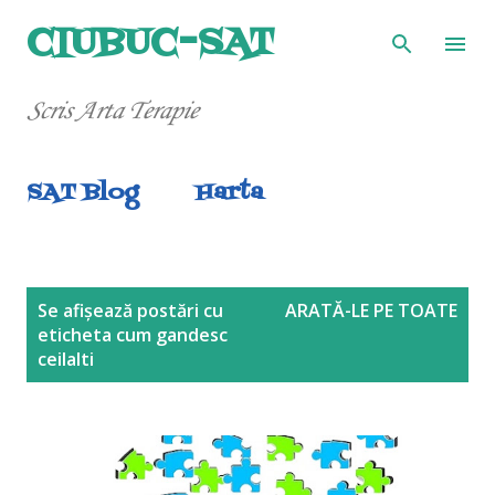
Treceți la conținutul principal
CIUBUC-SAT
Scris Arta Terapie
SAT Blog
Harta
P
Se afișează postări cu
ARATĂ-LE PE TOATE
eticheta
cum gandesc
o
ceilalti
s
t
ă