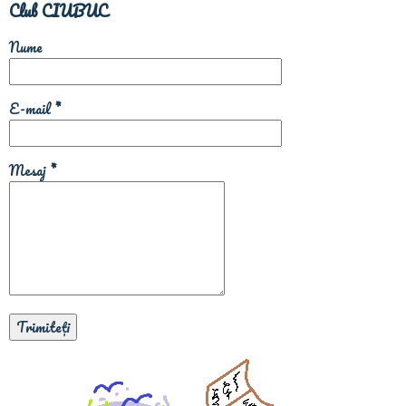
Club CIUBUC
Nume
E-mail
*
Mesaj
*