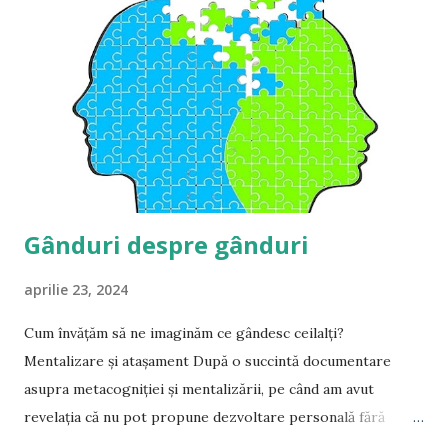
r
i
Gânduri despre gânduri
aprilie 23, 2024
Cum învățăm să ne imaginăm ce gândesc ceilalți?
Mentalizare și atașament După o succintă documentare
asupra metacogniției și mentalizării, pe când am avut
revelația că nu pot propune dezvoltare personală fără
dezvoltarea acestora, mi s-a ivit ocazia unui nou MOOC de